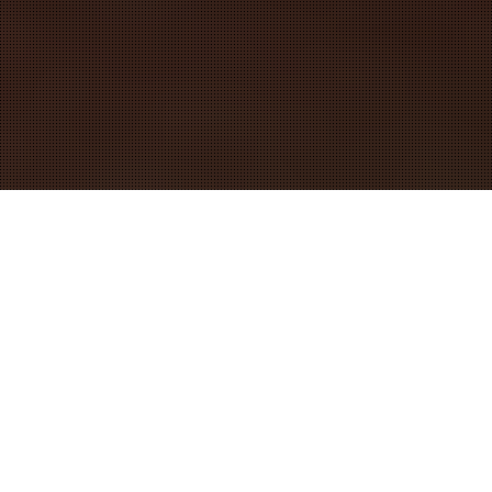
AI NEVOIE DE PIESE ORIGINALE
SAU AFTERMARKET?
Expertii nostri sunt pregatiti sa va ofere cea mai buna
solutie!
CONTACT
DETALII